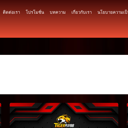
ติดต่อเรา
โปรโมชั่น
บทความ
เกี่ยวกับเรา
นโยบายความเป็