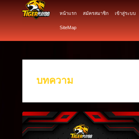
Skip
to
หน้าแรก
สมัครสมาชิก
เข้าสู่ระบบ
content
SiteMap
บทความ