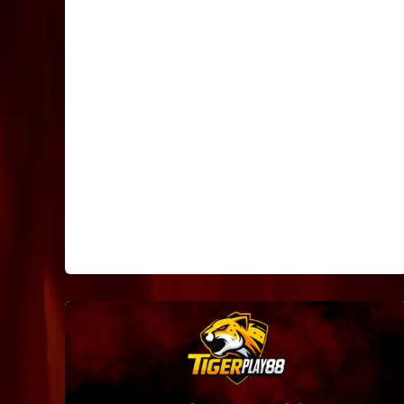
TIGERPLAY88 ทางเข้า ถือเป็นทางเลือกที่ได้รับ
ความนิยมในหมู่นักพนันออนไลน์ เพราะเป็นเว็บไซต์
ที่มีการพัฒนาและออกแบบมาเพื่อรองรับความ
ต้องการของผู้เล่นทุกรูปแบบ ไม่ว่าจะเป็นการเข้าเล่น
เกมที่สะดวกสบายหรือระบบที่ปลอดภัย
TIGERPLAY88 ยังมาพร้อมกับการบริการที่ตอบ
โจทย์การใช้งานได้ทุกที่ทุกเวลา ซึ่งสามารถทำให้ผู้
เล่นสนุกสนานไปกับเกมต่าง ๆ ได้อย่างเต็มที่ อีกทั้งยัง
สามารถมั่นใจได้ในทุกการทำธุรกรรมทางการเงิน ที่มี
การดูแลอย่างดีจากทีมงานมืออาชีพ โดยไม่ต้องกังวล
ในเรื่องของความปลอดภัย ไม่ว่าจะเป็นการฝาก-ถอน
เงินหรือการให้ข้อมูลส่วนตัว สิ่งที่ทำให้