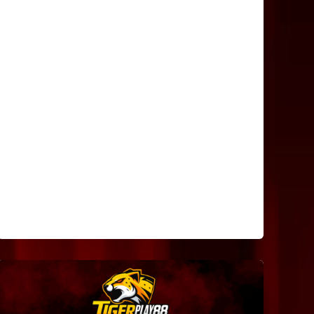
ด้วยการให้บริการที่ครบวงจรและการออกแบบที่ตอบ
โจทย์ผู้เล่นทุกระดับ ตั้งแต่ผู้เริ่มต้นไปจนถึงผู้ที่มี
ประสบการณ์ในการเดิมพัน เว็บไซต์นี้รวมเกมคาสิโน
หลากหลายประเภท ทั้งสล็อต เกมโต๊ะ รวมถึงการเดิม
พันกีฬา ซึ่งทั้งหมดนี้สามารถเข้าถึงได้ง่ายและสะดวก
สบาย การที่ TIGERPLAY88 ได้มีการพัฒนาระบบ
อย่างสม่ำเสมอ ทำให้ผู้เล่นได้รับประสบการณ์ที่ดีที่สุด
จากเว็บไซต์นี้ นอกจากนี้ยังมีการจัดโปรโมชั่นและ
ข้อเสนอพิเศษต่างๆ