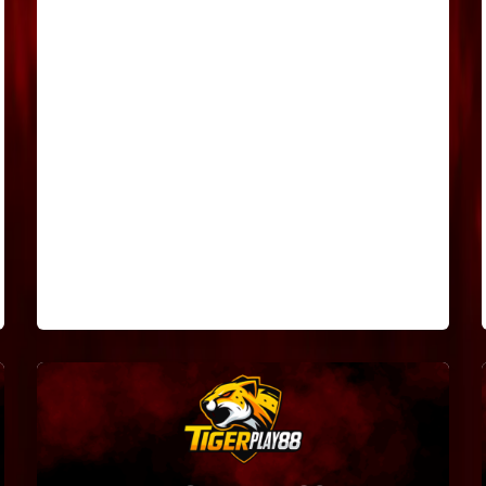
โบนัสฝากครั้งแรก หรือสิทธิ์เข้าร่วมกิจกรรมพิเศษที่
ออกแบบมาเพื่อมอบความคุ้มค่าให้ผู้เล่นตั้งแต่เริ่มต้น
การเดิมพัน ติดต่อเรา สารบัญ โปรโมชั่นรายวัน ราย
สัปดาห์ เพิ่มโอกาสทำกำไร จุดเด่นที่หลายคนชื่นชอบ
ใน TIGERPLAY88 โบนัส คือโปรโมชั่นที่มีให้เลือก
หลากหลายตลอดทั้งปี