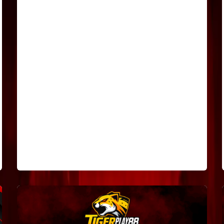
ต้นการเดิมพันโดยไม่ต้องเสี่ยงกับการใช้เงินทุนใน
ตอนแรก การสมัครสมาชิกกับ TIGERPLAY88 และ
รับเครดิตฟรีนั้นเป็นสิ่งที่สามารถเปิดโอกาสให้ผู้เล่น
ได้สัมผัสกับเกมต่าง ๆ โดยไม่ต้องลงทุนก่อน ทำให้
การเริ่มต้นในการเดิมพันเป็นเรื่องที่ง่ายและสะดวก
มากยิ่งขึ้น ผู้เล่นสามารถนำเครดิตฟรีนี้ไปทดลองเล่น
เกมได้หลากหลาย ไม่ว่าจะเป็นเกมสล็อต เกมบาคา
ร่า หรือเกมอื่น ๆ