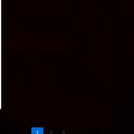
1
2
3