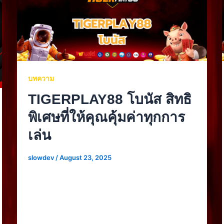
บทความ
TIGERPLAY88 โบนัส สิทธิ
พิเศษที่ให้คุณคุ้มค่าทุกการ
เล่น
slowdev
/
August 23, 2025
TIGERPLAY88 โบนัส สิทธิพิเศษที่ให้คุณคุ้มค่าทุก
การเล่น TIGERPLAY88 โบนัส คือหนึ่งในจุดเด่นที่
ทำให้เว็บไซต์นี้แตกต่างจากที่อื่นทันทีที่คุณสมัคร
สมาชิก คุณจะได้รับโบนัสต้อนรับสุดคุ้ม เพื่อเพิ่มทุน
ในการเดิมพันตั้งแต่ครั้งแรก ไม่ว่าจะเป็นเครดิตฟรี