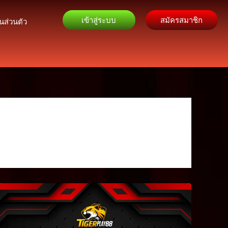
เข้าสู่ระบบ
สมัครสมาชิก
นส่วนตัว