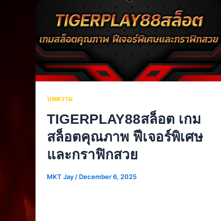
บทความ
TIGERPLAY88สล็อต เกม
สล็อตคุณภาพ ฟีเจอร์พิเศษ
และกราฟิกสวย
MKT Jay
/
December 6, 2025
TIGERPLAY88สล็อต เกมสล็อตคุณภาพ ฟีเจอร์
พิเศษและกราฟิกสวย TIGERPLAY88สล็อต เป็น
เว็บไซต์ที่ได้รับความนิยมอย่างมากในวงการเกม