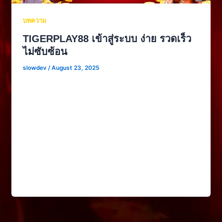
บทความ
TIGERPLAY88 เข้าสู่ระบบ ง่าย รวดเร็ว
ไม่ซับซ้อน
slowdev
/
August 23, 2025
TIGERPLAY88 เข้าสู่ระบบ ง่าย รวดเร็ว ไม่ซับซ้อน การ
TIGERPLAY88 เข้าสู่ระบบ ถูกออกแบบมาเพื่อความ
สะดวกของผู้เล่นทุกคน ไม่ว่าจะเป็นสมาชิกใหม่หรือเก่า
ก็สามารถล็อกอินได้ง่ายเพียงกรอกเบอร์โทรศัพท์และ
รหัสผ่าน หลังจากนั้นระบบจะพาคุณเข้าสู่หน้าหลักทันที
โดยไม่ต้องผ่านขั้นตอนที่ยุ่งยาก รองรับการใช้งานทั้งบน
คอมพิวเตอร์และมือถือ ทำให้คุณพร้อมเดิมพันได้ทุกที่ทุก
เวลา ติดต่อเรา สารบัญ ระบบปลอดภัย มั่นใจทุกครั้งที่
เข้าสู่ระบบ สิ่งสำคัญของการ TIGERPLAY88 […]