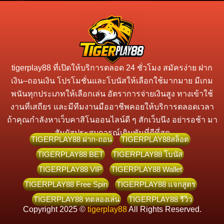
tigerplay88 ที่เปิดให้บริการตลอด
24
ชั่วโมง สมัครง่าย ฝาก
เงิน
–
ถอนเงิน โปรโมชั่นและโบนัสให้เลือกใช้มากมาย มีเกม
พนันทุกประเภทให้เลือกเล่น อัตราการจ่ายเงินสูง ทางเข้าใช้
งานที่เสถียร และมีทีมงานมืออาชีพคอยให้บริการตลอดเวลา
ถ้าคุณกำลังหาเว็บคาสิโนออนไลน์ดี ๆ สักเว็บนึง อย่ารอช้า มา
สัมผัสประสบการณ์เดิมพันที่ดีที่สุด
TIGERPLAY88 ฝาก-ถอน
TIGERPLAY88สล็อต
TIGERPLAY88 BET
TIGERPLAY88 โบนัส
TIGERPLAY88 VIP
TIGERPLAY88 Wallet
TIGERPLAY88 Free Spin
TIGERPLAY88 แจกสูตร
TIGERPLAY88 ทดลองเล่น
TIGERPLAY88 รีวิว
Copyright 2025 ©
tigerplay88
All Rights Reserved.