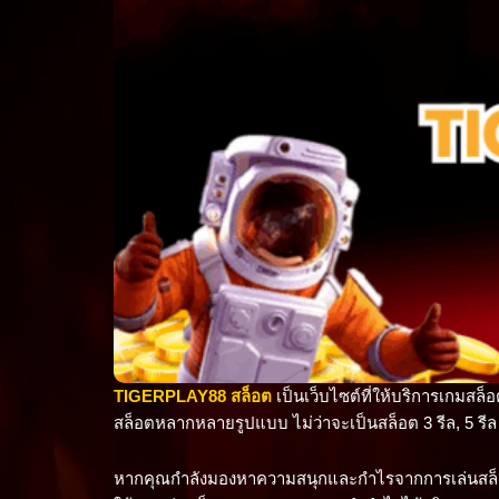
TIGERPLAY88 สล็อต
เป็นเว็บไซต์ที่ให้บริการเกมสล
สล็อตหลากหลายรูปแบบ ไม่ว่าจะเป็นสล็อต 3 รีล, 5 รีล 
หากคุณกำลังมองหาความสนุกและกำไรจากการเล่นสล