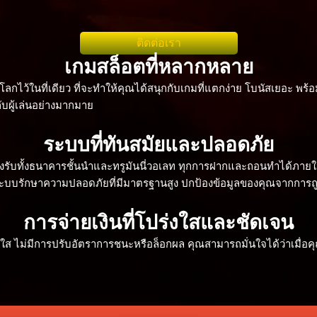
ติดต่อเรา
เกมสล็อตที่หลากหลาย
ว้ในที่เดียว ที่จะทำให้คุณได้สนุกกับเกมที่แตกง่าย โบนัสเยอะ พร้อมก
ับผู้เล่นอย่างมากมาย
ระบบที่ทันสมัยและปลอดภัย
งรับทั้งธนาคารชั้นนำและทรูมันนี่วอเลท ทุกการฝากและถอนทำได้ภายใ
งมีระบบรักษาความปลอดภัยที่มีมาตรฐานสูง ปกป้องข้อมูลของคุณจากการ
การจ่ายเงินที่โปร่งใสและชัดเจน
ร่งใส ไม่มีการปรับอัตราการชนะหรือล็อกผล คุณสามารถมั่นใจได้ว่าเมื่อ