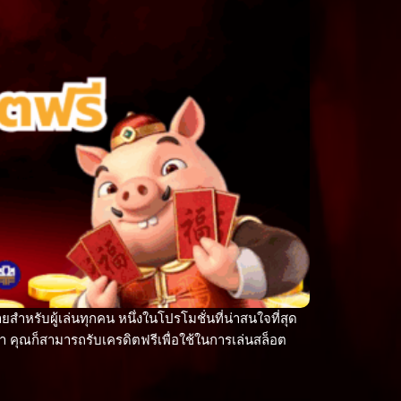
หรับผู้เล่นทุกคน หนึ่งในโปรโมชั่นที่น่าสนใจที่สุด
า คุณก็สามารถรับเครดิตฟรีเพื่อใช้ในการเล่นสล็อต