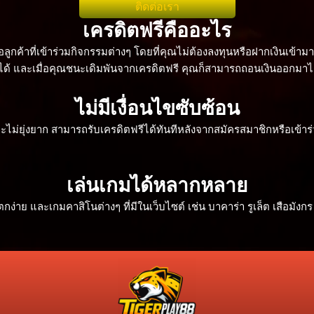
ติดต่อเรา
เครดิตฟรีคืออะไร
อลูกค้าที่เข้าร่วมกิจกรรมต่างๆ โดยที่คุณไม่ต้องลงทุนหรือฝากเงินเข้า
ด้ และเมื่อคุณชนะเดิมพันจากเครดิตฟรี คุณก็สามารถถอนเงินออกมาได้จร
ไม่มีเงื่อนไขซับซ้อน
ละไม่ยุ่งยาก สามารถรับเครดิตฟรีได้ทันทีหลังจากสมัครสมาชิกหรือเข้า
เล่นเกมได้หลากหลาย
กง่าย และเกมคาสิโนต่างๆ ที่มีในเว็บไซต์ เช่น บาคาร่า รูเล็ต เสือมั