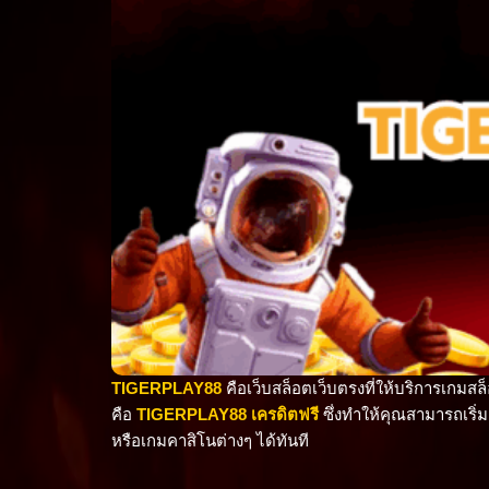
TIGERPLAY88
คือเว็บสล็อตเว็บตรงที่ให้บริการเกมสล
คือ
TIGERPLAY88 เครดิตฟรี
ซึ่งทำให้คุณสามารถเริ่
หรือเกมคาสิโนต่างๆ ได้ทันที