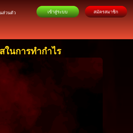
เข้าสู่ระบบ
สมัครสมาชิก
นส่วนตัว
อกาสในการทำกำไร