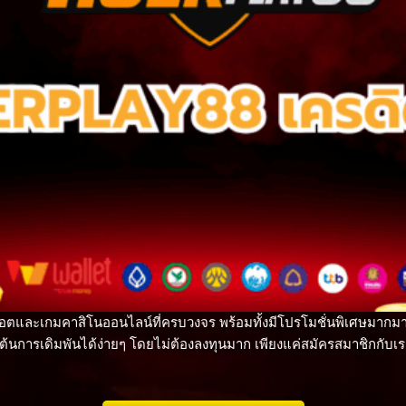
็อตและเกมคาสิโนออนไลน์ที่ครบวงจร พร้อมทั้งมีโปรโมชั่นพิเศษมากมายสำ
มต้นการเดิมพันได้ง่ายๆ โดยไม่ต้องลงทุนมาก เพียงแค่สมัครสมาชิกกับเร